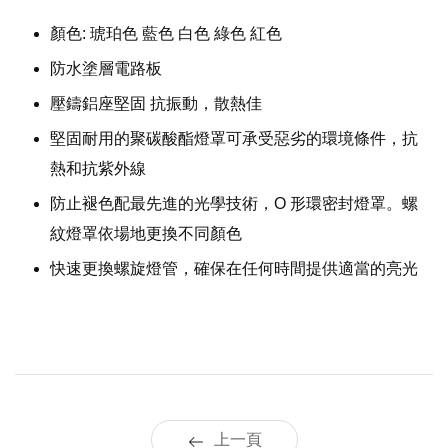
顏色:
琥珀色 藍色 白色 綠色 紅色
防水塗層電路板
壓鑄鋁座堅固 抗振動，散熱佳
堅固耐用的聚碳酸酯燈罩可承受惡劣的環境條件，抗
熱和抗紫外線
防止褪色配最先進的光學技術，
O
形環密封燈罩。螺
紋
燈罩依場地更換不同顏色
快速更換螺旋燈管，確保在任何時間提供適當的亮光
上一頁